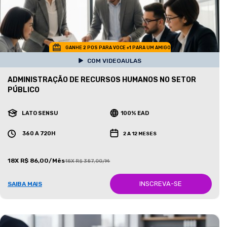
GANHE 2 POS PARA VOCE +1 PARA UM AMIGO
COM VIDEOAULAS
ADMINISTRAÇÃO DE RECURSOS HUMANOS NO SETOR
PÚBLICO
LATO SENSU
100% EAD
360 A 720H
2 A 12 MESES
18X R$ 86,00/Mês
18X R$ 387,00/Mês
INSCREVA-SE
SAIBA MAIS