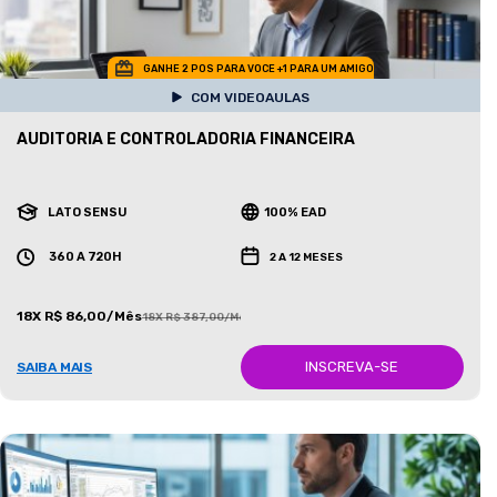
GANHE 2 POS PARA VOCE +1 PARA UM AMIGO
COM VIDEOAULAS
AUDITORIA E CONTROLADORIA FINANCEIRA
LATO SENSU
100% EAD
360 A 720H
2 A 12 MESES
18X R$ 86,00/Mês
18X R$ 387,00/Mês
INSCREVA-SE
SAIBA MAIS