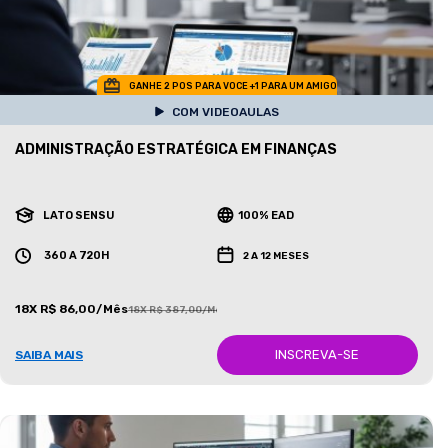
GANHE 2 POS PARA VOCE +1 PARA UM AMIGO
COM VIDEOAULAS
ADMINISTRAÇÃO ESTRATÉGICA EM FINANÇAS
LATO SENSU
100% EAD
360 A 720H
2 A 12 MESES
18X R$ 86,00/Mês
18X R$ 387,00/Mês
INSCREVA-SE
SAIBA MAIS