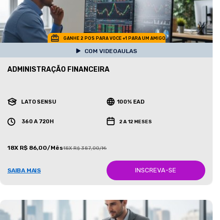
GANHE 2 POS PARA VOCE +1 PARA UM AMIGO
COM VIDEOAULAS
ADMINISTRAÇÃO FINANCEIRA
LATO SENSU
100% EAD
360 A 720H
2 A 12 MESES
18X R$ 86,00/Mês
18X R$ 387,00/Mês
INSCREVA-SE
SAIBA MAIS