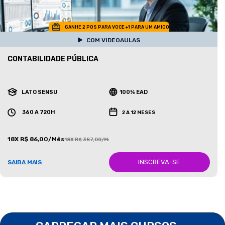
GANHE 2 POS PARA VOCE +1 PARA UM AMIGO
COM VIDEOAULAS
CONTABILIDADE PÚBLICA
LATO SENSU
100% EAD
360 A 720H
2 A 12 MESES
18X R$ 86,00/Mês
18X R$ 387,00/Mês
INSCREVA-SE
SAIBA MAIS