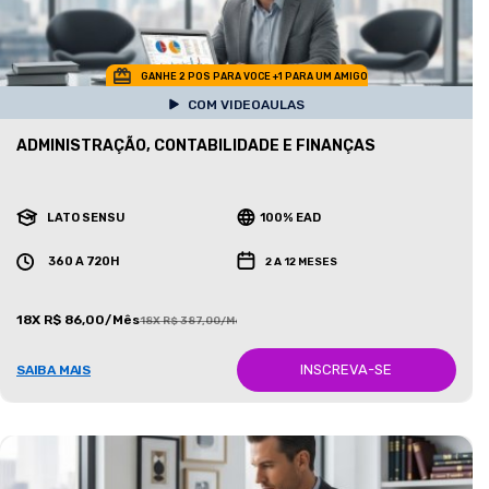
GANHE 2 POS PARA VOCE +1 PARA UM AMIGO
COM VIDEOAULAS
ADMINISTRAÇÃO, CONTABILIDADE E FINANÇAS
LATO SENSU
100% EAD
360 A 720H
2 A 12 MESES
18X R$ 86,00/Mês
18X R$ 387,00/Mês
INSCREVA-SE
SAIBA MAIS