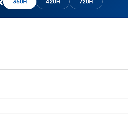
R
360H
420H
720H