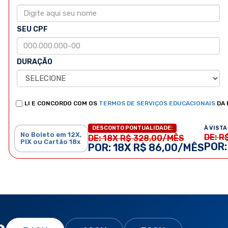
SEU CPF
DURAÇÃO
LI E CONCORDO COM OS
TERMOS DE SERVIÇOS EDUCACIONAIS
DA 
À VISTA 
DESCONTO PONTUALIDADE:
No Boleto em 12X,
DE: R
DE: 18X R$ 328,00/MÊS
PIX ou Cartão 18x
POR:
POR: 18X R$ 86,00/MÊS