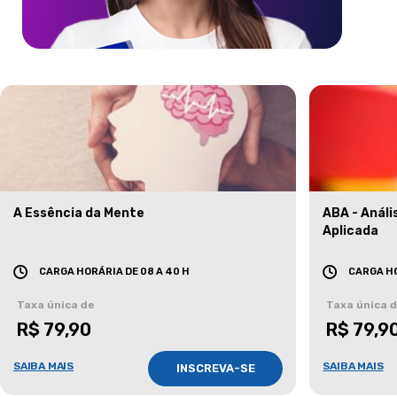
A Essência da Mente
ABA - Anál
Aplicada
CARGA HORÁRIA DE 08 A 40 H
CARGA HO
Taxa única de
Taxa única 
R$ 79,90
R$ 79,9
SAIBA MAIS
SAIBA MAIS
INSCREVA-SE