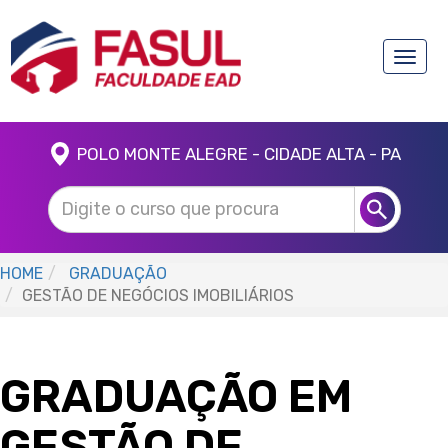
Toggle
naviga
POLO MONTE ALEGRE - CIDADE ALTA - PA
HOME
GRADUAÇÃO
GESTÃO DE NEGÓCIOS IMOBILIÁRIOS
GRADUAÇÃO EM
GESTÃO DE