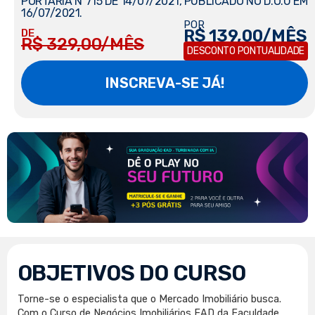
PORTARIA Nº715 DE 14/07/2021, PUBLICADO NO D.O.U EM
16/07/2021.
POR
R$ 139,00/MÊS
DE
R$ 329,00/MÊS
DESCONTO PONTUALIDADE
INSCREVA-SE JÁ!
OBJETIVOS DO CURSO
Torne-se o especialista que o Mercado Imobiliário busca.
Com o Curso de Negócios Imobiliários EAD da Faculdade