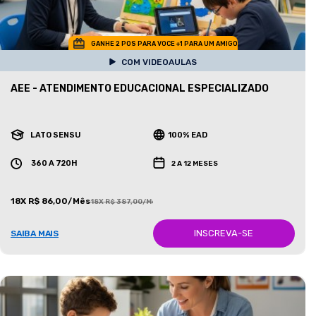
GANHE 2 POS PARA VOCE +1 PARA UM AMIGO
COM VIDEOAULAS
AEE - ATENDIMENTO EDUCACIONAL ESPECIALIZADO
LATO SENSU
100% EAD
360 A 720H
2 A 12 MESES
18X R$ 86,00/Mês
18X R$ 387,00/Mês
INSCREVA-SE
SAIBA MAIS