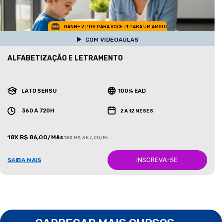
GANHE 2 POS PARA VOCE +1 PARA UM AMIGO
COM VIDEOAULAS
ALFABETIZAÇÃO E LETRAMENTO
LATO SENSU
100% EAD
360 A 720H
2 A 12 MESES
18X R$ 86,00/Mês
18X R$ 387,00/Mês
INSCREVA-SE
SAIBA MAIS