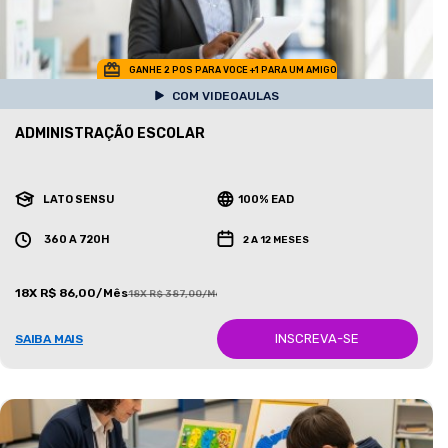
GANHE 2 POS PARA VOCE +1 PARA UM AMIGO
COM VIDEOAULAS
ADMINISTRAÇÃO ESCOLAR
LATO SENSU
100% EAD
360 A 720H
2 A 12 MESES
18X R$ 86,00/Mês
18X R$ 387,00/Mês
INSCREVA-SE
SAIBA MAIS