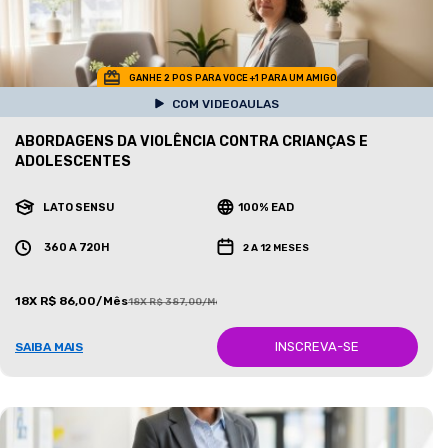
GANHE 2 POS PARA VOCE +1 PARA UM AMIGO
COM VIDEOAULAS
ABORDAGENS DA VIOLÊNCIA CONTRA CRIANÇAS E
ADOLESCENTES
LATO SENSU
100% EAD
360 A 720H
2 A 12 MESES
18X R$ 86,00/Mês
18X R$ 387,00/Mês
INSCREVA-SE
SAIBA MAIS