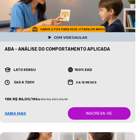
GANHE 2 POS PARA VOCE +1 PARA UM AMIGO
COM VIDEOAULAS
ABA - ANÁLISE DO COMPORTAMENTO APLICADA
LATO SENSU
100% EAD
360 A 720H
2 A 12 MESES
18X R$ 86,00/Mês
18X R$ 387,00/Mês
INSCREVA-SE
SAIBA MAIS