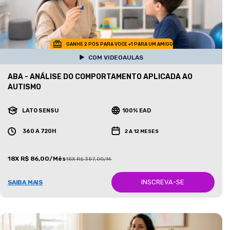
GANHE 2 POS PARA VOCE +1 PARA UM AMIGO
COM VIDEOAULAS
ABA - ANÁLISE DO COMPORTAMENTO APLICADA AO
AUTISMO
LATO SENSU
100% EAD
360 A 720H
2 A 12 MESES
18X R$ 86,00/Mês
18X R$ 387,00/Mês
INSCREVA-SE
SAIBA MAIS