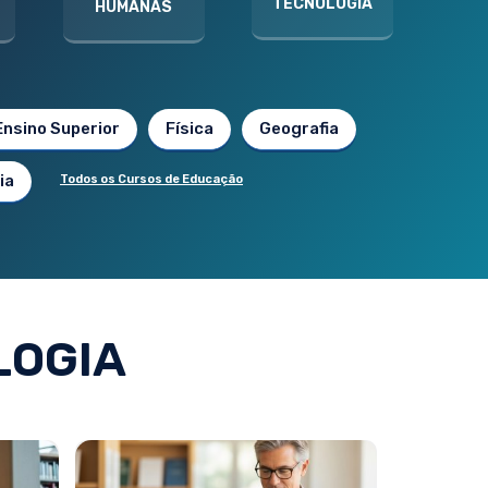
TECNOLOGIA
HUMANAS
Ensino Superior
Física
Geografia
ia
Todos os Cursos de Educação
LOGIA