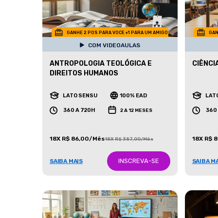
GANHE 2 POS PARA VOCE +1 PARA UM AMIGO
GAN
COM VIDEOAULAS
ANTROPOLOGIA TEOLÓGICA E
CIÊNCI
DIREITOS HUMANOS
LATO SENSU
100% EAD
LAT
360 A 720H
360
2 A 12 MESES
18X R$ 86,00/Mês
18X R$ 
18X R$ 387,00/Mês
INSCREVA-SE
SAIBA MAIS
SAIBA M