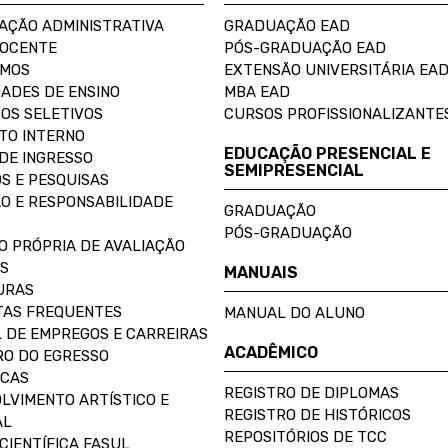
AÇÃO ADMINISTRATIVA
GRADUAÇÃO EAD
DOCENTE
PÓS-GRADUAÇÃO EAD
OMOS
EXTENSÃO UNIVERSITÁRIA EA
ADES DE ENSINO
MBA EAD
OS SELETIVOS
CURSOS PROFISSIONALIZANTE
TO INTERNO
EDUCAÇÃO PRESENCIAL E
DE INGRESSO
SEMIPRESENCIAL
S E PESQUISAS
O E RESPONSABILIDADE
GRADUAÇÃO
PÓS-GRADUAÇÃO
O PRÓPRIA DE AVALIAÇÃO
S
MANUAIS
URAS
AS FREQUENTES
MANUAL DO ALUNO
 DE EMPREGOS E CARREIRAS
ACADÊMICO
O DO EGRESSO
ECAS
REGISTRO DE DIPLOMAS
LVIMENTO ARTÍSTICO E
REGISTRO DE HISTÓRICOS
AL
REPOSITÓRIOS DE TCC
CIENTÍFICA FASUL