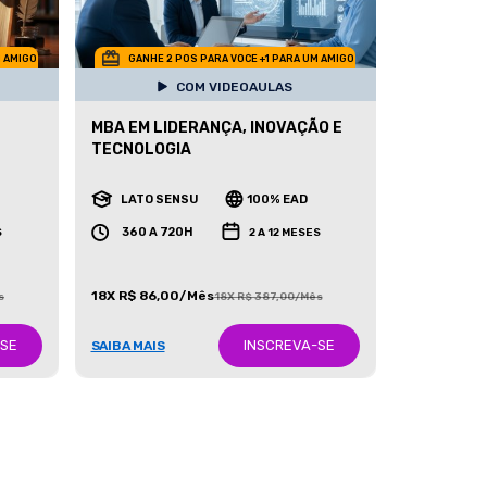
M AMIGO
GANHE 2 POS PARA VOCE +1 PARA UM AMIGO
COM VIDEOAULAS
MBA EM LIDERANÇA, INOVAÇÃO E
TECNOLOGIA
LATO SENSU
100% EAD
360 A 720H
S
2 A 12 MESES
18X R$ 86,00/Mês
s
18X R$ 387,00/Mês
-SE
INSCREVA-SE
SAIBA MAIS