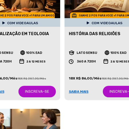
HE 2 POS PARA VOCE +1 PARA UM AMIGO
GANHE 2 POS PARA VOCE +1 PARA U
COM VIDEOAULAS
COM VIDEOAULAS
ALIZAÇÃO EM TEOLOGIA
HISTÓRIA DAS RELIGIÕES
O SENSU
100% EAD
LATO SENSU
100% EAD
 A 720H
360 A 720H
2 A 12 MESES
2 A 12 MESE
86,00/Mês
18X R$ 86,00/Mês
18X R$ 387,00/Mês
18X R$ 387,00/Mê
INSCREVA-SE
INSCREVA
AIS
SAIBA MAIS