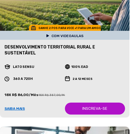
GANHE 2 POS PARA VOCE +1 PARA UM AMIGO
COM VIDEOAULAS
DESENVOLVIMENTO TERRITORIAL RURAL E
SUSTENTÁVEL
LATO SENSU
100% EAD
360 A 720H
2 A 12 MESES
18X R$ 86,00/Mês
18X R$ 387,00/Mês
INSCREVA-SE
SAIBA MAIS