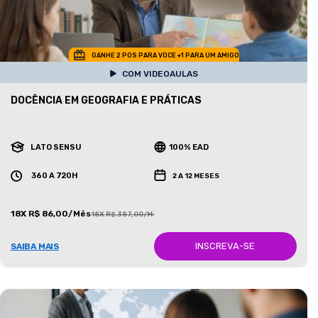
GANHE 2 POS PARA VOCE +1 PARA UM AMIGO
COM VIDEOAULAS
DOCÊNCIA EM GEOGRAFIA E PRÁTICAS
LATO SENSU
100% EAD
360 A 720H
2 A 12 MESES
18X R$ 86,00/Mês
18X R$ 387,00/Mês
INSCREVA-SE
SAIBA MAIS