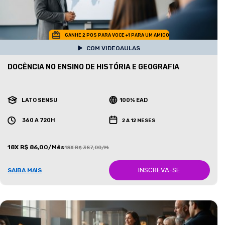
GANHE 2 POS PARA VOCE +1 PARA UM AMIGO
COM VIDEOAULAS
DOCÊNCIA NO ENSINO DE HISTÓRIA E GEOGRAFIA
LATO SENSU
100% EAD
360 A 720H
2 A 12 MESES
18X R$ 86,00/Mês
18X R$ 387,00/Mês
INSCREVA-SE
SAIBA MAIS