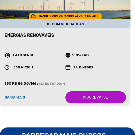
GANHE 2 POS PARA VOCE +1 PARA UM AMIGO
COM VIDEOAULAS
ENERGIAS RENOVÁVEIS
LATO SENSU
100% EAD
360 A 720H
2 A 12 MESES
18X R$ 86,00/Mês
18X R$ 387,00/Mês
INSCREVA-SE
SAIBA MAIS