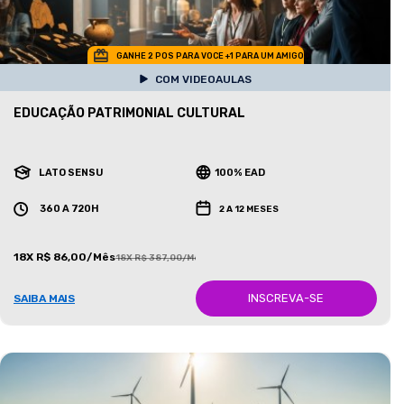
GANHE 2 POS PARA VOCE +1 PARA UM AMIGO
COM VIDEOAULAS
EDUCAÇÃO PATRIMONIAL CULTURAL
LATO SENSU
100% EAD
360 A 720H
2 A 12 MESES
18X R$ 86,00/Mês
18X R$ 387,00/Mês
INSCREVA-SE
SAIBA MAIS