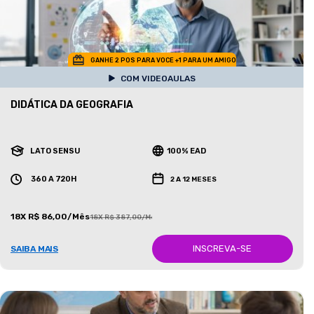
GANHE 2 POS PARA VOCE +1 PARA UM AMIGO
COM VIDEOAULAS
DIDÁTICA DA GEOGRAFIA
LATO SENSU
100% EAD
360 A 720H
2 A 12 MESES
18X R$ 86,00/Mês
18X R$ 387,00/Mês
INSCREVA-SE
SAIBA MAIS