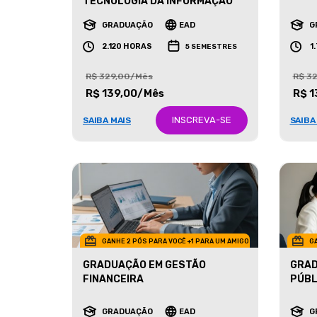
MARK
TECNOLOGIA DA INFORMAÇÃO
GRADUAÇÃO
EAD
G
2.120 HORAS
1
5 SEMESTRES
R$ 329,00/Mês
R$ 3
R$ 139,00/Mês
R$ 1
INSCREVA-SE
SAIBA MAIS
SAIBA
GANHE 2 PÓS PARA VOCÊ +1 PARA UM AMIGO
GA
GRADUAÇÃO EM GESTÃO
GRAD
FINANCEIRA
PÚBL