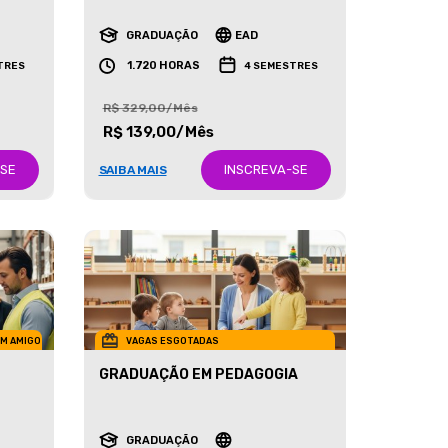
RECURSOS HUMANOS
GRADUAÇÃO
EAD
1.720 HORAS
TRES
4 SEMESTRES
R$ 329,00/Mês
R$ 139,00/Mês
-SE
INSCREVA-SE
SAIBA MAIS
UM AMIGO
VAGAS ESGOTADAS
GRADUAÇÃO EM PEDAGOGIA