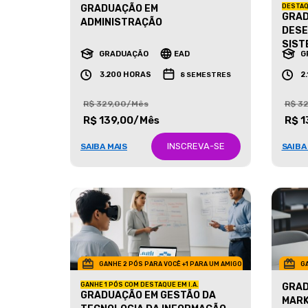
GRADUAÇÃO EM
DESTAQ
GRAD
ADMINISTRAÇÃO
DESE
SIST
GRADUAÇÃO
EAD
G
3.200 HORAS
2
8 SEMESTRES
R$ 329,00/Mês
R$ 3
R$ 139,00/Mês
R$ 1
INSCREVA-SE
SAIBA MAIS
SAIBA
GANHE 2 PÓS PARA VOCÊ +1 PARA UM AMIGO
GA
GANHE 1 PÓS COM DESTAQUE EM I.A.
GRAD
GRADUAÇÃO EM GESTÃO DA