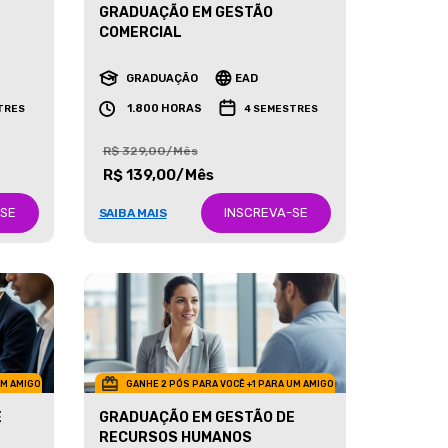
GRADUAÇÃO EM GESTÃO
COMERCIAL
GRADUAÇÃO
EAD
1.800 HORAS
TRES
4 SEMESTRES
R$ 329,00/Mês
R$ 139,00/Mês
-SE
INSCREVA-SE
SAIBA MAIS
UM AMIGO
GANHE 2 PÓS PARA VOCÊ +1 PARA UM AMIGO
E
GRADUAÇÃO EM GESTÃO DE