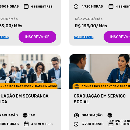
RADUAÇÃO
EAD
GRADUAÇÃO
EAD
.800 HORAS
1.720 HORAS
4 SEMESTRES
4 SEMES
29,00/Mês
R$ 329,00/Mês
39,00/Mês
R$ 139,00/Mês
INSCREVA-SE
INSCREVA
 MAIS
SAIBA MAIS
NHE 2 PÓS PARA VOCÊ +1 PARA UM AMIGO
GANHE 2 PÓS PARA VOCÊ +1 PARA 
UAÇÃO EM SEGURANÇA
GRADUAÇÃO EM SERVIÇO
ICA
SOCIAL
RADUAÇÃO
EAD
GRADUAÇÃO
SEMIPRESEN
.800 HORAS
3.200 HORAS
4 SEMESTRES
8 SEMES