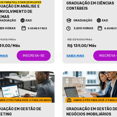
UE PARA FULL STACK DEVELOPER
GRADUAÇÃO EM CIÊNCIAS
UAÇÃO EM ANÁLISE E
CONTÁBEIS
NVOLVIMENTO DE
EMAS
RADUAÇÃO
EAD
GRADUAÇÃO
EAD
.120 HORAS
3.200 HORAS
5 SEMESTRES
8 SEMES
29,00/Mês
R$ 329,00/Mês
39,00/Mês
R$ 139,00/Mês
INSCREVA-SE
INSCREVA
 MAIS
SAIBA MAIS
NHE 2 PÓS PARA VOCÊ +1 PARA UM AMIGO
GANHE 2 PÓS PARA VOCÊ +1 PARA 
UAÇÃO EM GESTÃO DE
GRADUAÇÃO EM GESTÃO D