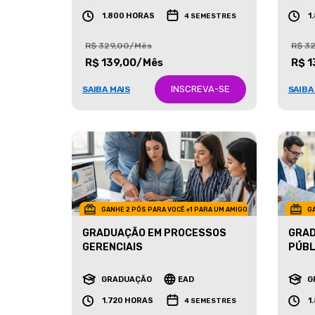
GRADUAÇÃO
EAD
G
1.800 HORAS
1
4 SEMESTRES
R$ 329,00/Mês
R$ 3
R$ 139,00/Mês
R$ 1
INSCREVA-SE
SAIBA MAIS
SAIBA
GANHE 2 PÓS PARA VOCÊ +1 PARA UM AMIGO
GA
GRADUAÇÃO EM PROCESSOS
GRAD
GERENCIAIS
PÚBL
GRADUAÇÃO
EAD
G
1.720 HORAS
1
4 SEMESTRES