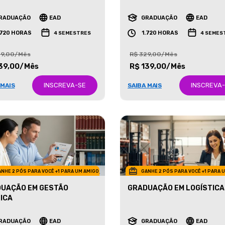
ETING
NEGÓCIOS IMOBILIÁRIOS
RADUAÇÃO
EAD
GRADUAÇÃO
EAD
.720 HORAS
1.720 HORAS
4 SEMESTRES
4 SEMES
29,00/Mês
R$ 329,00/Mês
39,00/Mês
R$ 139,00/Mês
INSCREVA-SE
INSCREVA
 MAIS
SAIBA MAIS
NHE 2 PÓS PARA VOCÊ +1 PARA UM AMIGO
GANHE 2 PÓS PARA VOCÊ +1 PARA 
UAÇÃO EM GESTÃO
GRADUAÇÃO EM LOGÍSTICA
ICA