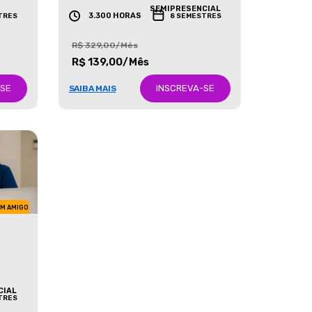
GRADUAÇÃO
SEMIPRESENCIAL
3.300 HORAS
TRES
8 SEMESTRES
R$ 329,00/Mês
R$ 139,00/Mês
-SE
INSCREVA-SE
SAIBA MAIS
UM AMIGO
CIAL
TRES